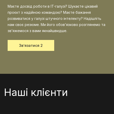
Маєте досвід роботи в IT-галузі? Шукаєте цікавий
проєкт з надійною командою? Маєте бажання
розвиватися у галузі штучного інтелекту? Надішліть
нам своє резюме. Ми його обов’язково розглянемо та
зв’яжемося з вами якнайшвидше.
Зв’язатися 2
Наші клієнти