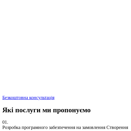
Для нас розробка індивідуальних ІТ-рішень для бізнесу – це
про створення спеціального програмного забезпечення та
додатків, адаптованих до потреб і вимог конкретної
організації.
Цей процес передбачає тісну співпрацю з клієнтом для
розуміння його бізнес-процесів, цілей і проблем, а вже потім
розробку та створення рішення, яке відповідає цим потребам.
Готові рішення тестуються, вдосконалюються та
впроваджуються, щоб переконатися, що вони є надійними,
ефективними і відповідають очікуванням клієнта.
Кінцевою метою є покращення діяльності та
конкурентоспроможності організації, підвищення
ефективності та зниження витрат. Ми не просто виконуємо
проєкти, а розвиваємо та підтримуємо створені рішення.
Безкоштовна консультація
Які послуги ми
пропонуємо
01.
Розробка програмного забезпечення на замовлення
Створення