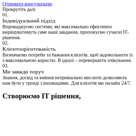
Отримати консультацію
Прокрутіть далі
01.
Індивідуальний підхід
Впроваджуємо системи, які максимально ефективно
вирішуватимуть саме ваші завдання, пропонуємо сучасні IT-
рішення.
02.
Клієнтоорієнтованість
Визначаємо потреби та бажання клієнтів, щоб задовольнити їх
з максимальною користю. В ідеалі – перевершити очікування.
03.
Ми завжди поруч
Знання, досвід та вміння нетривіально мислити дозволяють
нам бути у тренді з інноваціями. Для клієнтів ми онлайн 24/7.
Створюємо
ІТ рішення,
що підвищують ефективність бізнесу наших клієнтів