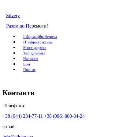
Silvery
Разом до Перемоги!
Інформаційна безпека
IT Інфраструктура
Бізнес-додатки
Тех підтримка
Навчання
Блог
Про нас
Контакти
Телефони:
+38 (044) 234-77-11
+38 (096) 800-84-24
e-mail:
info@silvery.ua