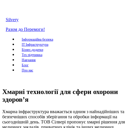
Silvery
Разом до Перемоги!
Інформаційна безпека
IT Інфраструктура
Бізнес-додатки
Тех підтримка
Навчання
Блог
Про нас
Хмарні технології для сфери охорони
здоров’я
Хмарна інфраструктура вважається одним з найнадійніших та
безпечніших способів зберігання та обробки інформації на
сьогоднішній день. ТОВ Сілвері пропонує хмарні рішення для
медичних закладів, приватних клінік та інших медичних