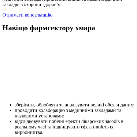
закладів з охорони здоров’я.
Отримати консультацію
Навіщо фармсектору хмара
Фармацевтична галузь є однією з найбільш важливих та
відповідальних у світі, адже від неї залежить здоров’я
мільйонів людей. Для досягнення успіху в цій галузі потрібно
мати доступ до найновітніших технологій та ресурсів, а саме
до хмарної інфраструктури.
Завдяки «хмарі» фармацевтичні
компанії можуть:
зберігати, обробляти та аналізувати великі обсяги даних;
проводити колаборацію з медичними закладами та
науковими установами;
відслідковувати побічні ефекти лікарських засобів в
реальному часі та підвищувати ефективність їх
виробництва.